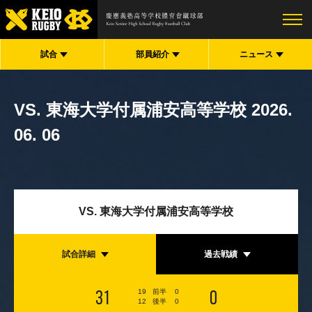
試合
部員紹介
ニュース
VS. 東海大学付属浦安高等学校
2026.
06. 06
VS. 東海大学付属浦安高等学校
試合詳細
過去戦績
31
0
19
前半
0
12
後半
0