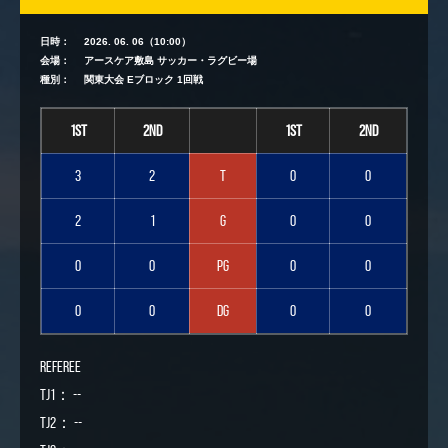
日時：
2026. 06. 06（10:00）
会場：
アースケア敷島 サッカー・ラグビー場
種別：
関東大会 Eブロック 1回戦
1st
2nd
1st
2nd
3
2
T
0
0
2
1
G
0
0
0
0
PG
0
0
0
0
DG
0
0
Referee
TJ1： --
TJ2： --