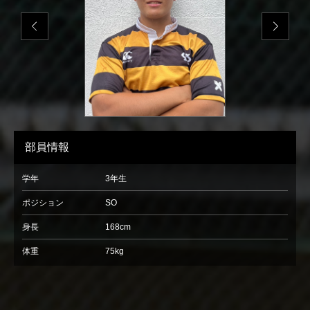
部員情報
学年
3年生
ポジション
SO
身長
168cm
体重
75kg