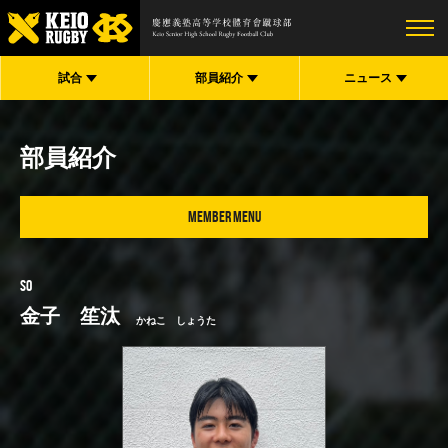
試合
部員紹介
ニュース
部員紹介
MEMBER MENU
SO
金子 笙汰
かねこ しょうた